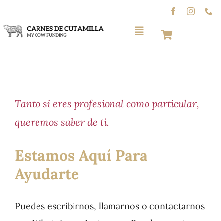
Skip
to
Toggle
content
Navigation
Inicio
News/Recetas
Tanto si eres profesional como particular,
queremos saber de ti.
Directo a tu mesa
Estamos Aquí Para
Contacto
Ayudarte
Ganadería
Puedes escribirnos, llamarnos o contactarnos