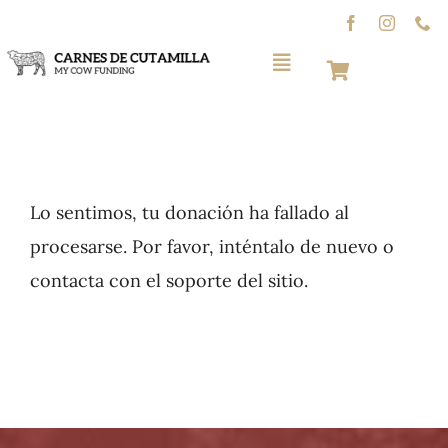
Skip
to
Toggle
content
Navigation
Inicio
News/Recetas
Lo sentimos, tu donación ha fallado al
procesarse. Por favor, inténtalo de nuevo o
Directo a tu mesa
contacta con el soporte del sitio.
Contacto
Ganadería