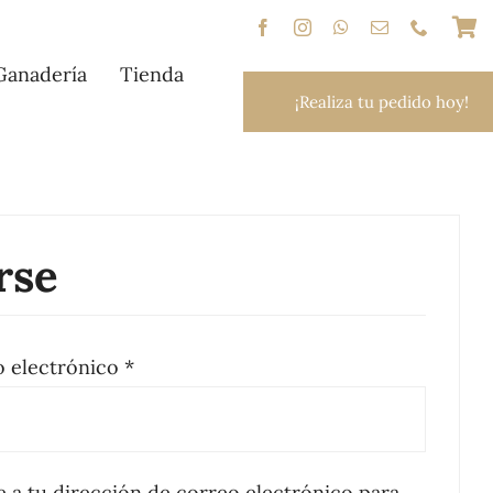
Ganadería
Tienda
¡Realiza tu pedido hoy!
rse
Obligatorio
o electrónico
*
e a tu dirección de correo electrónico para