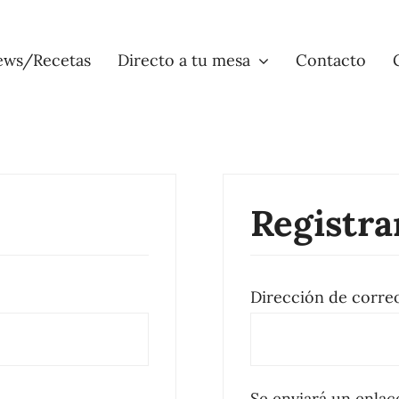
ews/Recetas
Directo a tu mesa
Contacto
Registra
igatorio
Dirección de corre
Se enviará un enlac