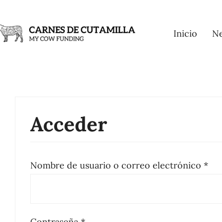
Skip
to
Inicio
N
content
Acceder
Obl
Nombre de usuario o correo electrónico
*
Obligatorio
Contraseña
*