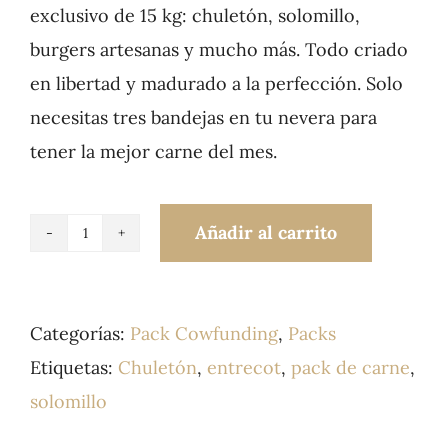
exclusivo de 15 kg: chuletón, solomillo,
burgers artesanas y mucho más. Todo criado
en libertad y madurado a la perfección. Solo
necesitas tres bandejas en tu nevera para
tener la mejor carne del mes.
Añadir al carrito
Pack
Vaca
gourmet
Categorías:
Pack Cowfunding
,
Packs
Cutamilla
Etiquetas:
Chuletón
,
entrecot
,
pack de carne
,
Septiembre
solomillo
15